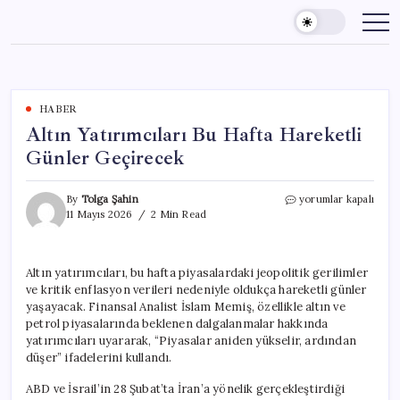
Skip
to
content
HABER
Altın Yatırımcıları Bu Hafta Hareketli
Günler Geçirecek
Altın
By
Tolga Şahin
yorumlar kapalı
Yatırımcıları
11 Mayıs 2026
2 Min Read
Bu
Hafta
Hareketli
Altın yatırımcıları, bu hafta piyasalardaki jeopolitik gerilimler
Günler
ve kritik enflasyon verileri nedeniyle oldukça hareketli günler
Geçirecek
için
yaşayacak. Finansal Analist İslam Memiş, özellikle altın ve
petrol piyasalarında beklenen dalgalanmalar hakkında
yatırımcıları uyararak, “Piyasalar aniden yükselir, ardından
düşer” ifadelerini kullandı.
ABD ve İsrail’in 28 Şubat’ta İran’a yönelik gerçekleştirdiği