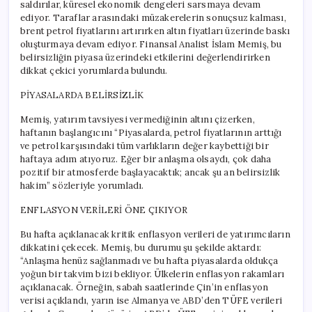
saldırılar, küresel ekonomik dengeleri sarsmaya devam
ediyor. Taraflar arasındaki müzakerelerin sonuçsuz kalması,
brent petrol fiyatlarını artırırken altın fiyatları üzerinde baskı
oluşturmaya devam ediyor. Finansal Analist İslam Memiş, bu
belirsizliğin piyasa üzerindeki etkilerini değerlendirirken
dikkat çekici yorumlarda bulundu.
PİYASALARDA BELİRSİZLİK
Memiş, yatırım tavsiyesi vermediğinin altını çizerken,
haftanın başlangıcını “Piyasalarda, petrol fiyatlarının arttığı
ve petrol karşısındaki tüm varlıkların değer kaybettiği bir
haftaya adım atıyoruz. Eğer bir anlaşma olsaydı, çok daha
pozitif bir atmosferde başlayacaktık; ancak şu an belirsizlik
hakim” sözleriyle yorumladı.
ENFLASYON VERİLERİ ÖNE ÇIKIYOR
Bu hafta açıklanacak kritik enflasyon verileri de yatırımcıların
dikkatini çekecek. Memiş, bu durumu şu şekilde aktardı:
“Anlaşma henüz sağlanmadı ve bu hafta piyasalarda oldukça
yoğun bir takvim bizi bekliyor. Ülkelerin enflasyon rakamları
açıklanacak. Örneğin, sabah saatlerinde Çin’in enflasyon
verisi açıklandı, yarın ise Almanya ve ABD’den TÜFE verileri