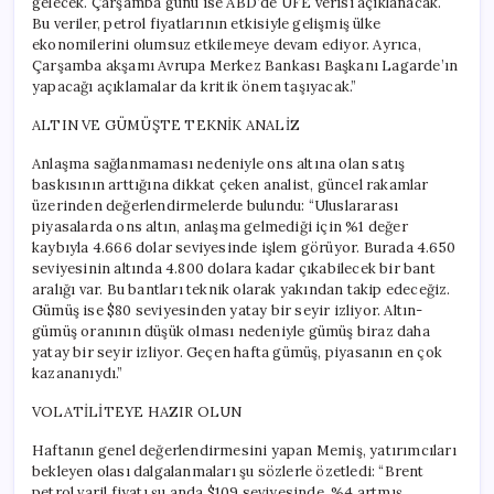
gelecek. Çarşamba günü ise ABD’de ÜFE verisi açıklanacak.
Bu veriler, petrol fiyatlarının etkisiyle gelişmiş ülke
ekonomilerini olumsuz etkilemeye devam ediyor. Ayrıca,
Çarşamba akşamı Avrupa Merkez Bankası Başkanı Lagarde’ın
yapacağı açıklamalar da kritik önem taşıyacak.”
ALTIN VE GÜMÜŞTE TEKNİK ANALİZ
Anlaşma sağlanmaması nedeniyle ons altına olan satış
baskısının arttığına dikkat çeken analist, güncel rakamlar
üzerinden değerlendirmelerde bulundu: “Uluslararası
piyasalarda ons altın, anlaşma gelmediği için %1 değer
kaybıyla 4.666 dolar seviyesinde işlem görüyor. Burada 4.650
seviyesinin altında 4.800 dolara kadar çıkabilecek bir bant
aralığı var. Bu bantları teknik olarak yakından takip edeceğiz.
Gümüş ise $80 seviyesinden yatay bir seyir izliyor. Altın-
gümüş oranının düşük olması nedeniyle gümüş biraz daha
yatay bir seyir izliyor. Geçen hafta gümüş, piyasanın en çok
kazananıydı.”
VOLATİLİTEYE HAZIR OLUN
Haftanın genel değerlendirmesini yapan Memiş, yatırımcıları
bekleyen olası dalgalanmaları şu sözlerle özetledi: “Brent
petrol varil fiyatı şu anda $109 seviyesinde, %4 artmış