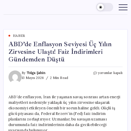
Skip
to
content
HABER
ABD’de Enflasyon Seviyesi Üç Yılın
Zirvesine Ulaştı! Faiz İndirimleri
Gündemden Düştü
ABD’de
By
Tolga Şahin
yorumlar kapalı
Enflasyon
13 Mayıs 2026
2 Min Read
Seviyesi
Üç
Yılın
ABD’de enflasyon, İran ile yaşanan savaş sonrası artan enerji
Zirvesine
maliyetleri nedeniyle yaklaşık üç yılın zirvesine ulaşarak
Ulaştı!
Faiz
ekonomiyi etkileyen önemli bir sorun haline geldi. Güçlü iş
İndirimleri
gücü piyasası da, Federal Rezerv’in (Fed) faiz indirim
Gündemden
planlarını zorlaştırıyor. Uzmanlar, bu savaşın uzaması
Düştü
durumunda faiz indirimlerinin daha da gecikebileceği
için
uyarısında bulunuyor.