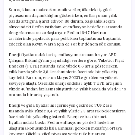
Son açıklanan makroekonomik veriler, ülkedeki iş gücü
piyasasının dayanıklılığını gösterirken, enflasyonun yıllık
bazda arttığına işaret ediyor. Bu durum, başkanlık seçim
sürecindeki Fed’in istihdam ve enflasyon hedefleri arasında
denge kurmasını zorlaştırıyor. Fed’in 16-17 Haziran
tarihlerinde yapılacak para politikası toplantısına başkanlık
edecek olan Kevin Warsh için de zor bir dönem söz konusu.
Enerji fiyatlarındaki artış, enflasyonu tırmandırıyor. ABD
Çalışma Bakanlığı’nın yayınladığı verilere göre, Tüketici Fiyat
Endeksi (TÜFE) nisanda aylık yüzde 0,6 artış gösterirken,
yıllık bazda yüzde 3,8 ile tahminlerin üzerinde bir yükseliş
kaydetti. Bu oran, en son Mayıs 2023’te görülen en yüksek
seviyeye ulaştı. Özellikle enerji endeksi, aylık TÜFE artışının
yüzde 40’ından fazlasını oluşturdu ve yıllık bazda da yüzde 17,9
oranında bir artış yaşandı.
Enerji ve gıda fiyatlarını içermeyen çekirdek TÜFE ise
nisanda aylık yüzde 0,4 ve yıllık yüzde 2,8 artarak beklentilerin
üzerinde bir yükseliş gösterdi. Enerji ve bazı hizmet
fiyatlarındaki baskı, Fed’in enflasyonu yüzde 2 hedefine
ulaştırma konusunda hala alınması gereken mesafeyi ortaya
koyuyor. Güçlü iş gücü piyasası verileri ile bir araya