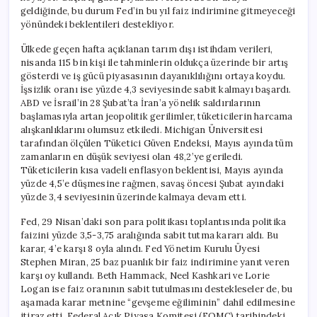
geldiğinde, bu durum Fed’in bu yıl faiz indirimine gitmeyeceği
yönündeki beklentileri destekliyor.
Ülkede geçen hafta açıklanan tarım dışı istihdam verileri,
nisanda 115 bin kişi ile tahminlerin oldukça üzerinde bir artış
gösterdi ve iş gücü piyasasının dayanıklılığını ortaya koydu.
İşsizlik oranı ise yüzde 4,3 seviyesinde sabit kalmayı başardı.
ABD ve İsrail’in 28 Şubat’ta İran’a yönelik saldırılarının
başlamasıyla artan jeopolitik gerilimler, tüketicilerin harcama
alışkanlıklarını olumsuz etkiledi. Michigan Üniversitesi
tarafından ölçülen Tüketici Güven Endeksi, Mayıs ayında tüm
zamanların en düşük seviyesi olan 48,2’ye geriledi.
Tüketicilerin kısa vadeli enflasyon beklentisi, Mayıs ayında
yüzde 4,5’e düşmesine rağmen, savaş öncesi Şubat ayındaki
yüzde 3,4 seviyesinin üzerinde kalmaya devam etti.
Fed, 29 Nisan’daki son para politikası toplantısında politika
faizini yüzde 3,5-3,75 aralığında sabit tutma kararı aldı. Bu
karar, 4’e karşı 8 oyla alındı. Fed Yönetim Kurulu Üyesi
Stephen Miran, 25 baz puanlık bir faiz indirimine yanıt veren
karşı oy kullandı. Beth Hammack, Neel Kashkari ve Lorie
Logan ise faiz oranının sabit tutulmasını destekleseler de, bu
aşamada karar metnine “gevşeme eğiliminin” dahil edilmesine
itiraz etti. Federal Açık Piyasa Komitesi (FOMC) tarihindeki