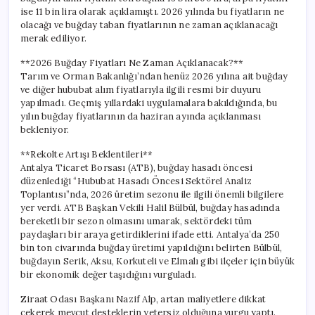
ise 11 bin lira olarak açıklamıştı. 2026 yılında bu fiyatların ne
olacağı ve buğday taban fiyatlarının ne zaman açıklanacağı
merak ediliyor.
**2026 Buğday Fiyatları Ne Zaman Açıklanacak?**
Tarım ve Orman Bakanlığı’ndan henüz 2026 yılına ait buğday
ve diğer hububat alım fiyatlarıyla ilgili resmi bir duyuru
yapılmadı. Geçmiş yıllardaki uygulamalara bakıldığında, bu
yılın buğday fiyatlarının da haziran ayında açıklanması
bekleniyor.
**Rekolte Artışı Beklentileri**
Antalya Ticaret Borsası (ATB), buğday hasadı öncesi
düzenlediği “Hububat Hasadı Öncesi Sektörel Analiz
Toplantısı”nda, 2026 üretim sezonu ile ilgili önemli bilgilere
yer verdi. ATB Başkan Vekili Halil Bülbül, buğday hasadında
bereketli bir sezon olmasını umarak, sektördeki tüm
paydaşları bir araya getirdiklerini ifade etti. Antalya’da 250
bin ton civarında buğday üretimi yapıldığını belirten Bülbül,
buğdayın Serik, Aksu, Korkuteli ve Elmalı gibi ilçeler için büyük
bir ekonomik değer taşıdığını vurguladı.
Ziraat Odası Başkanı Nazif Alp, artan maliyetlere dikkat
çekerek mevcut desteklerin yetersiz olduğuna vurgu yaptı.