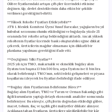
Gübre fiyatlarındaki artışın çiftçiler üzerindeki etkisine
değinen Alp, devlet desteklerinin daha etkin bir şekilde
verilmesi gerektiğini belirtti.
**Yüksek Rekolte Fiyatları Etkileyebilir**
ATB 1. Meslek Komitesi Üyesi Yusuf Sarıcalar, yağışların bu yıl
hububat sezonunu olumlu etkilediğini ve buğdayda yüzde 25
oranında bir rekolte artışı beklendiğini aktardı. Ancak yüksek
rekoltenin fiyatlar üzerinde baskı oluşturabileceğine dikkat
çekerek, üreticilerin mağdur olmaması için dikkatli bir
planlama yapılması gerektiğini ifade etti.
**Geçtiğimiz Yılki Fiyatlar**
2025 yılı için TMO, makarnalık ve ekmeklik buğday alım
fiyatını ton başına 13 bin 500 lira, arpa fiyatını ise 11 bin lira
olarak belirlemişti. TMO’nun, sektördeki gelişmeleri ve piyasa
koşullarını izleyerek bu fiyatları belirlediği ifade ediliyor.
**Buğday Alım Fiyatlarının Belirlenme Süreci**
Buğday alım fiyatları, TMO ve Tarım ve Orman Bakanlığı gibi
ilgili kurumların yaptığı detaylı ekonomik analizler sonucunda
belirleniyor. Bu süreçte, çiftçilerin doğrudan etkilediği gübre,
mazot, tohum, ilaç ve işçilik gibi maliyetler dikkate alınıyor.
Açıklanan taban fiyatların, üreticilere sürdürülebilir bir kâr