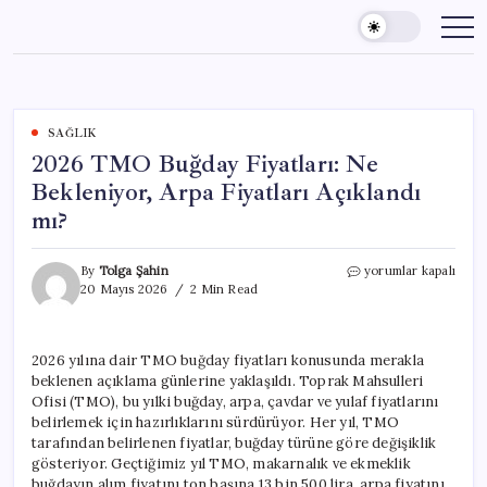
Skip
to
content
SAĞLIK
2026 TMO Buğday Fiyatları: Ne
Bekleniyor, Arpa Fiyatları Açıklandı
mı?
2026
By
Tolga Şahin
yorumlar kapalı
TMO
20 Mayıs 2026
2 Min Read
Buğday
Fiyatları:
Ne
2026 yılına dair TMO buğday fiyatları konusunda merakla
Bekleniyor,
beklenen açıklama günlerine yaklaşıldı. Toprak Mahsulleri
Arpa
Fiyatları
Ofisi (TMO), bu yılki buğday, arpa, çavdar ve yulaf fiyatlarını
Açıklandı
belirlemek için hazırlıklarını sürdürüyor. Her yıl, TMO
mı?
tarafından belirlenen fiyatlar, buğday türüne göre değişiklik
için
gösteriyor. Geçtiğimiz yıl TMO, makarnalık ve ekmeklik
buğdayın alım fiyatını ton başına 13 bin 500 lira, arpa fiyatını