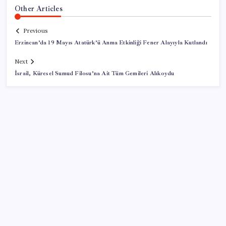
Other Articles
Previous
Erzincan’da 19 Mayıs Atatürk’ü Anma Etkinliği Fener Alayıyla Kutlandı
Next
İsrail, Küresel Sumud Filosu’na Ait Tüm Gemileri Alıkoydu
SON YAZILAR
Trump: İran ile müzakere sessizce yürüyor
Airbnb, ürün geliştirme süreçlerinde yapay zekayı